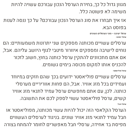
מגוון גדול כל כך, בחירת הערסל הנכון עבורכם עשויה להיות
משימה לא פשוטה כלל.
אז איך תבחרו את סוג הערסל הנכון עבורכם? על כך ננסה לענות
בפוסט הבא.
ערסל ישיבה – סוגי הערסלים השונים
ערסל כותנה
:
ערסלים עשויים מכותנה מספקים שני יתרונות משמעותיים: הם
נוחים לישיבה ומספקים איוורור מיטבי לגוף היושב עליהם. אבל,
אם אתם מתכוונים להתקין ערסל כותנה בחוץ, חשוב לזכור
להכניס אותו למקום מכוסה בימים גשומים.
ערסל פוליאסטר
:
ערסלים עשויים פוליאסטר ידועים בכך שהם חזקים במיוחד
ועמידים בכל מזג אוויר. אבל, הם פחות אווריריים מערסלי
כותנה. לכן, עם אתם מחפשים ערסל עמיד לתנאי מזג אוויר
קשים, ערסל פוליאסטר עשוי לספק לכם את התשובה.
ערסל חבל
:
הערסל הקלאסי הזה יכול להיות עשוי מכותנה, מפוליאסטר או
חבל עמיד לתנאי מזג אוויר שונים. בניגוד לערסלים העשווים
מפיסת בד אחידה, ערסלי חבל מאפשרים לחומר להמתח בצורה