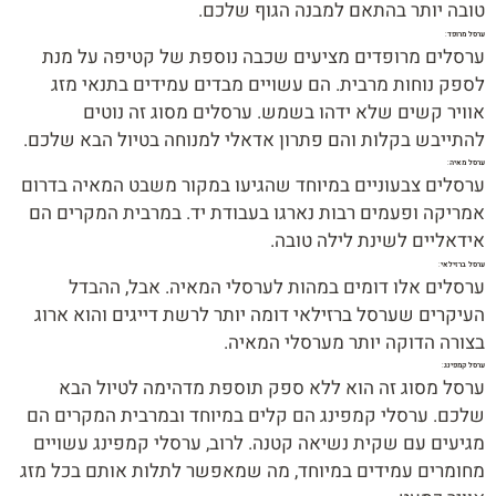
טובה יותר בהתאם למבנה הגוף שלכם.
ערסל מרופד
:
ערסלים מרופדים מציעים שכבה נוספת של קטיפה על מנת
לספק נוחות מרבית. הם עשויים מבדים עמידים בתנאי מזג
אוויר קשים שלא ידהו בשמש. ערסלים מסוג זה נוטים
להתייבש בקלות והם פתרון אדאלי למנוחה בטיול הבא שלכם.
ערסל מאיה
:
ערסלים צבעוניים במיוחד שהגיעו במקור משבט המאיה בדרום
אמריקה ופעמים רבות נארגו בעבודת יד. במרבית המקרים הם
אידאליים לשינת לילה טובה.
ערסל ברזילאי
:
ערסלים אלו דומים במהות לערסלי המאיה. אבל, ההבדל
העיקרים שערסל ברזילאי דומה יותר לרשת דייגים והוא ארוג
בצורה הדוקה יותר מערסלי המאיה.
ערסל קמפינג
:
ערסל מסוג זה הוא ללא ספק תוספת מדהימה לטיול הבא
שלכם. ערסלי קמפינג הם קלים במיוחד ובמרבית המקרים הם
מגיעים עם שקית נשיאה קטנה. לרוב, ערסלי קמפינג עשויים
מחומרים עמידים במיוחד, מה שמאפשר לתלות אותם בכל מזג