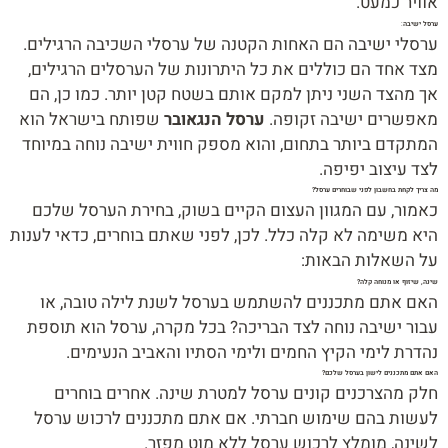
אוויר כמעט.
ערסל ישיבה
:
ערסלי ישיבה הם האחות הקטנה של ערסלי השכיבה הרגילים.
מצד אחד הם כוללים את כל היתרונות של הערסלים הרגילים,
אך מהצד השני ניתן למקם אותם בשטח קטן יותר. כמו כן, הם
מאפשרים ישיבה זקופה.
ערסל הנגאובר
שפותח בישראל הוא
המתקדם ביותר בתחום, והוא מספק חווית ישיבה נוחה במיוחד
לצד עיצוב יפיפה.
מה צריך לקחת בחשבון לפני שבוחרים ערסל?
כאמור, עם המגוון העצום הקיים בשוק, בחירת הערסל שלכם
היא משימה לא קלה כלל. לכן, לפני שאתם בוחרים, כדאי לענות
על השאלות הבאות:
שינה, שיזוף או מנוחה קלה?
האם אתם מתכננים להשתמש בערסל לשנת לילה טובה, או
עבור ישיבה נוחה לצד הבריכה? בכל מקרה, ערסל הוא תוספת
נהדרת לימי הקיץ החמים ולימי הסתיו והאביב הנעימים.
האם אתם מתכננים לישון בערסל שלכם?
חלק מהצרכנים קונים ערסל למטרת שינה. אחרים בוחרים
לעשות בהם שימוש חברתי. אם אתם מתכננים לרכוש ערסל
לשינה, מומלץ לרכוש ערסל ללא מוט מפזר.