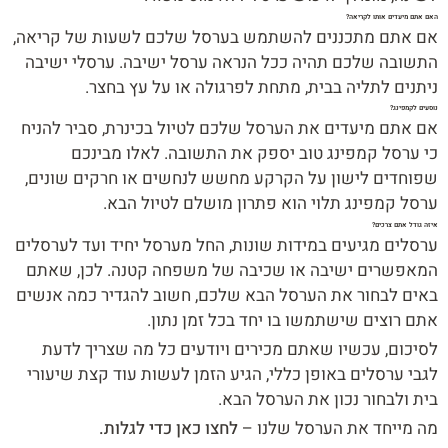
האם אתם מיעדים אותו לקריאה?
אם אתם מתכננים להשתמש בערסל שלכם לשעות של קריאה,
התשובה שלכם תהיה ככל הנראה ערסל ישיבה. ערסלי ישיבה
ניתנים לתליה בבית, מתחת לפרגולה או על עץ בחצר.
נוסעים לקמפינג?
אם אתם מיעדים את הערסל שלכם לטיול בכינרת, סביר להניח
כי ערסל קמפינג טוב יספק את התשובה. לאלו מבינכם
שפוחדים לישון על הקרקע מחשש לנחשים או חרקים שונים,
ערסל קמפינג תלוי הוא פתרון מושלם לטיול הבא.
איזה גודל אתם צרכים?
ערסלים מגיעים במידות שונות, החל מערסל יחיד ועד לערסלים
המאפשרים ישיבה או שכיבה של משפחה קטנה. לכן, שאתם
באים לבחור את הערסל הבא שלכם, חשוב להגדיר כמה אנשים
אתם רוצים שישתמשו בו יחד בכל זמן נתון.
לסיכום, עכשיו שאתם מכירים ויודעים כל מה שצריך לדעת
לגבי ערסלים באופן כללי, הגיע הזמן לעשות עוד קצת שיעורי
בית ולבחור נכון את הערסל הבא.
מה מייחד את הערסל שלנו –
לחצו כאן כדי לגלות.